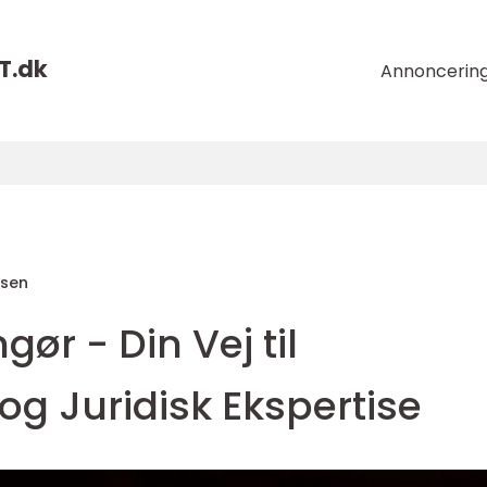
T.
dk
Annoncerin
nsen
ør - Din Vej til
g Juridisk Ekspertise