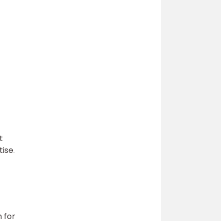
t
ise.
 for