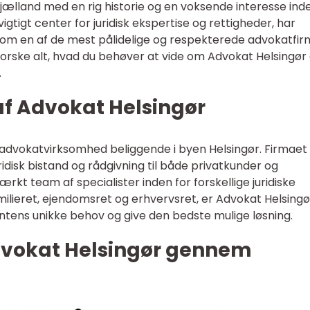
 Sjælland med en rig historie og en voksende interesse ind
igtigt center for juridisk ekspertise og rettigheder, har
 som en af de mest pålidelige og respekterede advokatfi
udforske alt, hvad du behøver at vide om Advokat Helsingør
.
af Advokat Helsingør
 advokatvirksomhed beliggende i byen Helsingør. Firmaet
ridisk bistand og rådgivning til både privatkunder og
kt team af specialister inden for forskellige juridiske
milieret, ejendomsret og erhvervsret, er Advokat Helsingø
ntens unikke behov og give den bedste mulige løsning.
dvokat Helsingør gennem