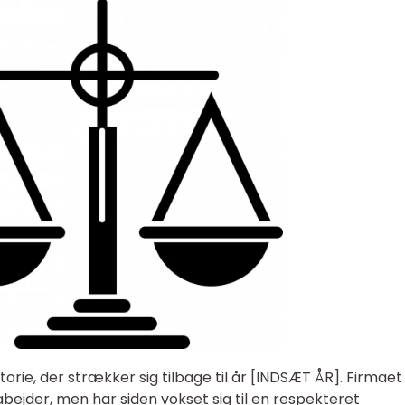
orie, der strækker sig tilbage til år [INDSÆT ÅR]. Firmaet
ejder, men har siden vokset sig til en respekteret