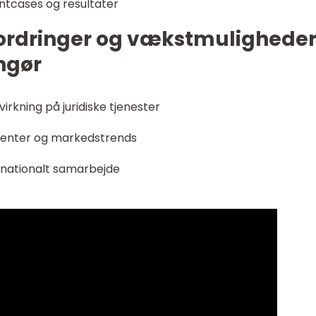
tcases og resultater
fordringer og vækstmulighede
ngør
virkning på juridiske tjenester
lienter og markedstrends
rnationalt samarbejde