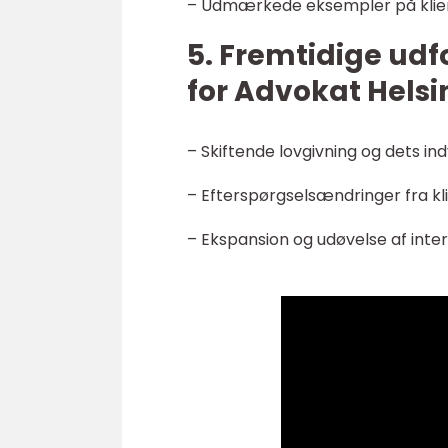
– Udmærkede eksempler på klien
5. Fremtidige ud
for Advokat Helsi
– Skiftende lovgivning og dets ind
– Efterspørgselsændringer fra k
– Ekspansion og udøvelse af inte