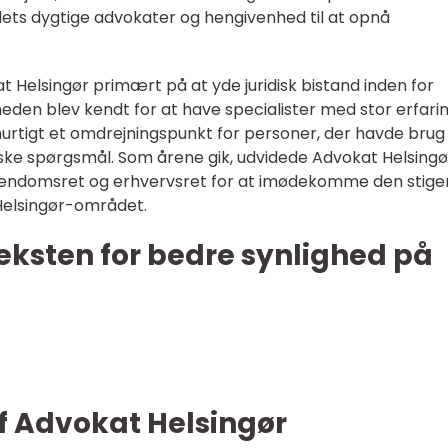
ts dygtige advokater og hengivenhed til at opnå
 Helsingør primært på at yde juridisk bistand inden for
heden blev kendt for at have specialister med stor erfari
hurtigt et omdrejningspunkt for personer, der havde brug
diske spørgsmål. Som årene gik, udvidede Advokat Helsingø
 ejendomsret og erhvervsret for at imødekomme den stig
 Helsingør-området.
teksten for bedre synlighed på
f Advokat Helsingør