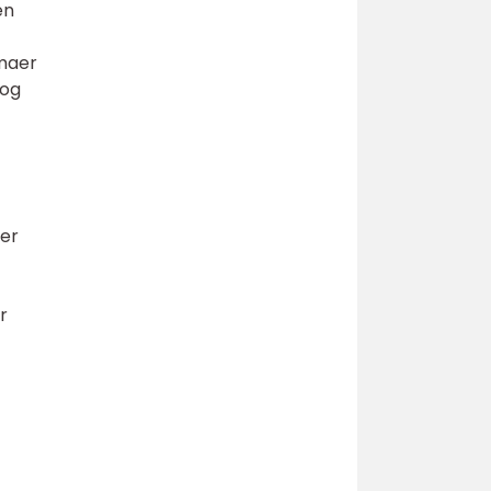
en
rmaer
 og
 er
r