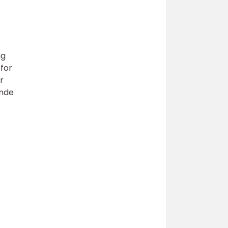
ng
 for
r
ende