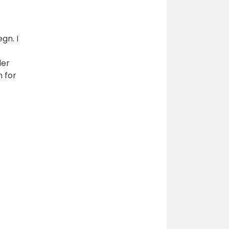
gn. I
ler
n for