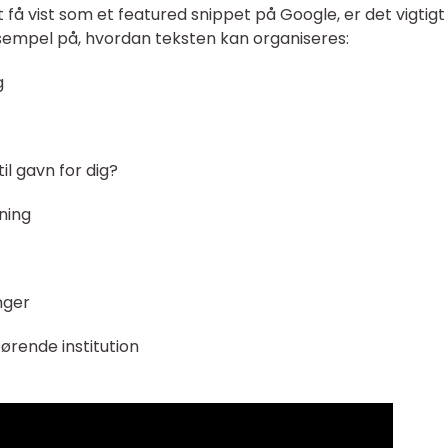
 få vist som et featured snippet på Google, er det vigtigt
ksempel på, hvordan teksten kan organiseres:
g
l gavn for dig?
rning
nger
ørende institution