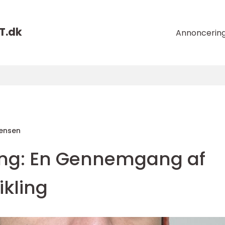
T.
dk
Annoncerin
tensen
ing: En Gennemgang af
ikling