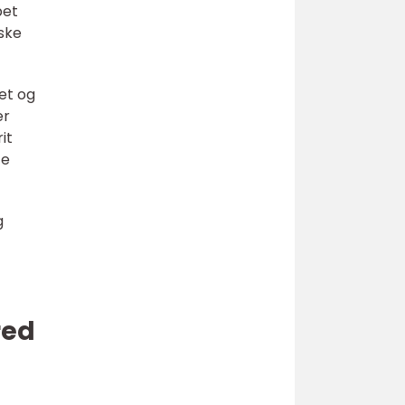
bet
iske
et og
er
it
te
g
red