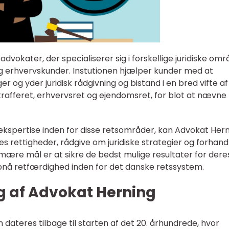
dvokater, der specialiserer sig i forskellige juridiske om
g erhvervskunder. Instutionen hjælper kunder med at
er og yder juridisk rådgivning og bistand i en bred vifte af
trafferet, erhvervsret og ejendomsret, for blot at nævne
kspertise inden for disse retsområder, kan Advokat Her
s rettigheder, rådgive om juridiske strategier og forhand
imære mål er at sikre de bedst mulige resultater for dere
nå retfærdighed inden for det danske retssystem.
ng af Advokat Herning
dateres tilbage til starten af det 20. århundrede, hvor