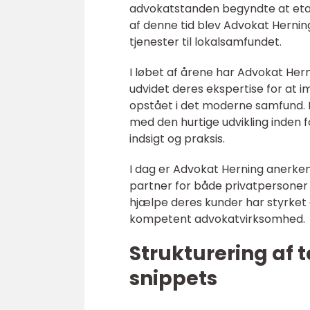
advokatstanden begyndte at etabl
af denne tid blev Advokat Herning 
tjenester til lokalsamfundet.
I løbet af årene har Advokat Hern
udvidet deres ekspertise for at
opstået i det moderne samfund. De
med den hurtige udvikling inden f
indsigt og praksis.
I dag er Advokat Herning anerkendt
partner for både privatpersoner
hjælpe deres kunder har styrke
kompetent advokatvirksomhed.
Strukturering af 
snippets