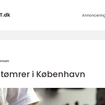
T.
dk
Annoncerin
ensen
g tømrer i København