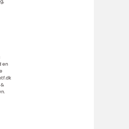
g,
g
d en
e
tf.dk
 &
vn.