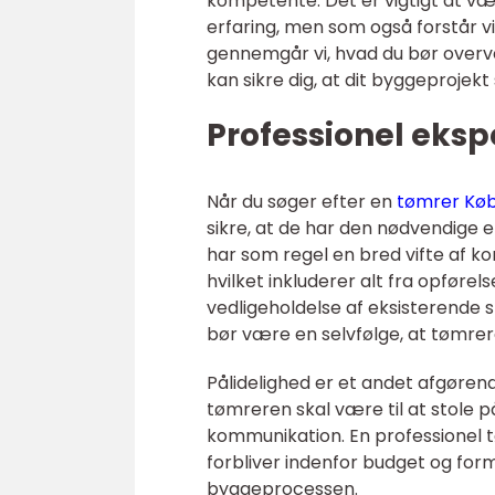
kompetente. Det er vigtigt at væ
erfaring, men som også forstår vi
gennemgår vi, hvad du bør overve
kan sikre dig, at dit byggeprojekt
Professionel eksp
Når du søger efter en
tømrer Kø
sikre, at de har den nødvendige er
har som regel en bred vifte af 
hvilket inkluderer alt fra opførel
vedligeholdelse af eksisterende st
bør være en selvfølge, at tømre
Pålidelighed er et andet afgøren
tømreren skal være til at stole p
kommunikation. En professionel tø
forbliver indenfor budget og for
byggeprocessen.