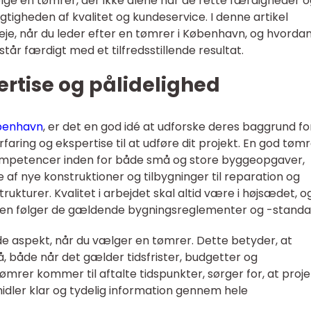
lge en tømrer, der ikke alene har de rette færdigheder o
gtigheden af kvalitet og kundeservice. I denne artikel
je, når du leder efter en tømrer i København, og hvorda
 står færdigt med et tilfredsstillende resultat.
ertise og pålidelighed
benhavn
, er det en god idé at udforske deres baggrund fo
faring og ekspertise til at udføre dit projekt. En god tøm
kompetencer inden for både små og store byggeopgaver,
se af nye konstruktioner og tilbygninger til reparation og
rukturer. Kvalitet i arbejdet skal altid være i højsædet, o
ren følger de gældende bygningsreglementer og -standa
de aspekt, når du vælger en tømrer. Dette betyder, at
å, både når det gælder tidsfrister, budgetter og
mrer kommer til aftalte tidspunkter, sørger for, at proj
midler klar og tydelig information gennem hele