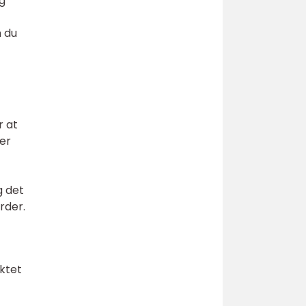
g
n du
r at
rer
g det
rder.
ektet