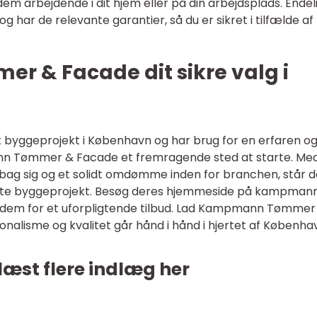
dem arbejdende i dit hjem eller på din arbejdsplads. Endeli
og har de relevante garantier, så du er sikret i tilfælde af
 & Facade dit sikre valg i
t byggeprojekt i København og har brug for en erfaren o
nn Tømmer & Facade et fremragende sted at starte. Me
bag sig og et solidt omdømme inden for branchen, står d
næste byggeprojekt. Besøg deres hjemmeside på kampmann
 dem for et uforpligtende tilbud. Lad Kampmann Tømmer
onalisme og kvalitet går hånd i hånd i hjertet af Københa
læst flere indlæg her