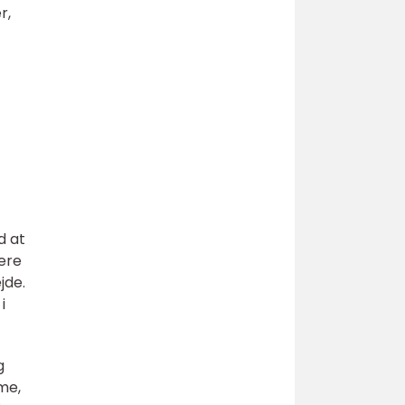
r,
d at
gere
jde.
i
g
me,