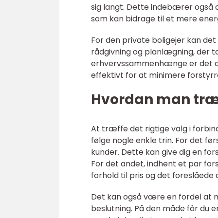
sig langt. Dette indebærer også
som kan bidrage til et mere ener
For den private boligejer kan det
rådgivning og planlægning, der ta
erhvervssammenhænge er det afg
effektivt for at minimere forstyrre
Hvordan man træff
At træffe det rigtige valg i forb
følge nogle enkle trin. For det fø
kunder. Dette kan give dig en for
For det andet, indhent et par for
forhold til pris og det foreslåed
Det kan også være en fordel at 
beslutning. På den måde får du 