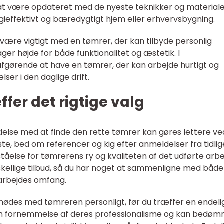
 at være opdateret med de nyeste teknikker og materiale
gieffektivt og bæredygtigt hjem eller erhvervsbygning.
 være vigtigt med en tømrer, der kan tilbyde personlig
ger højde for både funktionalitet og æstetik. I
ørende at have en tømrer, der kan arbejde hurtigt og
lser i den daglige drift.
er det rigtige valg
indelse med at finde den rette tømrer kan gøres lettere ve
rste, bed om referencer og kig efter anmeldelser fra tidli
ståelse for tømrerens ry og kvaliteten af det udførte arbe
skellige tilbud, så du har noget at sammenligne med både 
e arbejdes omfang.
mødes med tømreren personligt, før du træffer en endeli
en fornemmelse af deres professionalisme og kan bedøm