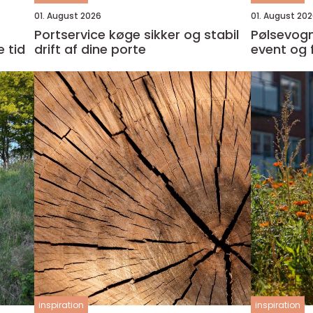
01. August 2026
01. August 20
Portservice køge sikker og stabil
Pølsevogn t
 tid
drift af dine porte
event og
inspiration
inspiration