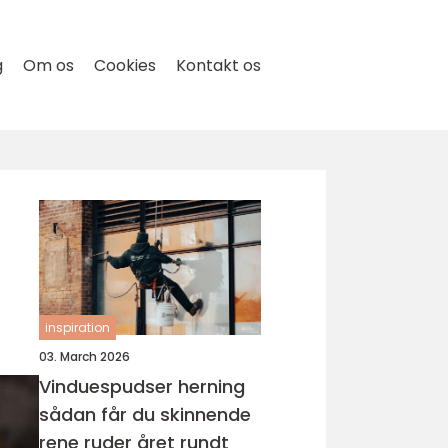
g
Om os
Cookies
Kontakt os
inspiration
03. March 2026
Vinduespudser herning
sådan får du skinnende
rene ruder året rundt