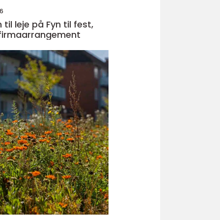
26
il leje på Fyn til fest,
 firmaarrangement