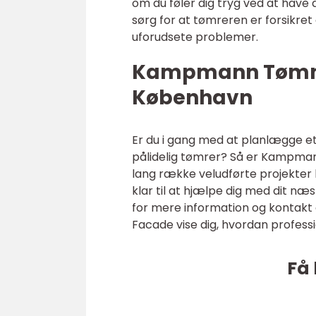
om du føler dig tryg ved at have 
sørg for at tømreren er forsikret 
uforudsete problemer.
Kampmann Tømmer
København
Er du i gang med at planlægge e
pålidelig tømrer? Så er Kampma
lang række veludførte projekter 
klar til at hjælpe dig med dit 
for mere information og kontakt
Facade vise dig, hvordan professi
Få 