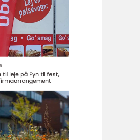
26
il leje på Fyn til fest,
 firmaarrangement