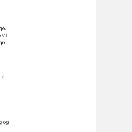
ge.
 vil
nge
til
t
ng og