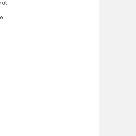
 at
de