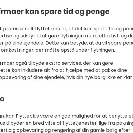
firmaer kan spare tid og penge
 professionelt flyttefirma er, at det kan spare tid og pen
ise og udstyr til at gøre flytningen mere effektivt, og de
r på dine ejendele. Dette kan betyde, at du vil spare pe
a omkostninger, der måtte opstå under flytningen.
firmaer også tilbyde ekstra services, der kan gøre
tte kan inkludere alt fra at hjælpe med at pakke dine
 opbevaring af dine ejendele, hvis din nye bolig ikke er klar 
ro
gn, kan Flytteplus være en god mulighed for at benytte e
us tilbyder en bred vifte af flyttetjenester, lige fra pakni
dlertidig opbevaring og rengøring af din gamle bolig efter