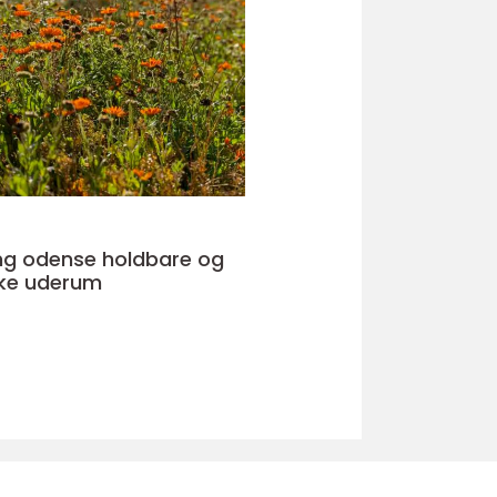
nse holdbare og
ke uderum