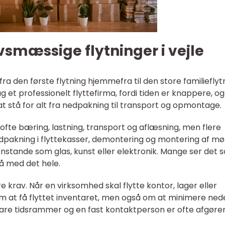
vsmæssige flytninger i vejle
fra den første flytning hjemmefra til den store familieflyt
 dag et professionelt flyttefirma, fordi tiden er knappere, og
t stå for alt fra nedpakning til transport og opmontage.
 ofte bæring, lastning, transport og aflæsning, men flere
nedpakning i flyttekasser, demontering og montering af mø
enstande som glas, kunst eller elektronik. Mange ser det 
tå med det hele.
dre krav. Når en virksomhed skal flytte kontor, lager eller
m at få flyttet inventaret, men også om at minimere nede
lare tidsrammer og en fast kontaktperson er ofte afgør