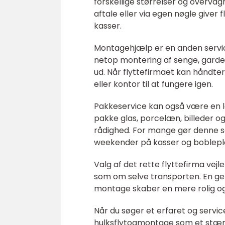
forskellige størrelser og overvåg
aftale eller via egen nøgle giver f
kasser.
Montagehjælp er en anden servic
netop montering af senge, garde
ud. Når flyttefirmaet kan håndt
eller kontor til at fungere igen.
Pakkeservice kan også være en let
pakke glas, porcelæn, billeder og 
rådighed. For mange gør denne ser
weekender på kasser og boblepl
Valg af det rette flyttefirma vej
som om selve transporten. En gen
montage skaber en mere rolig og 
Når du søger et erfaret og servi
hulksflytogmontage som et stærkt