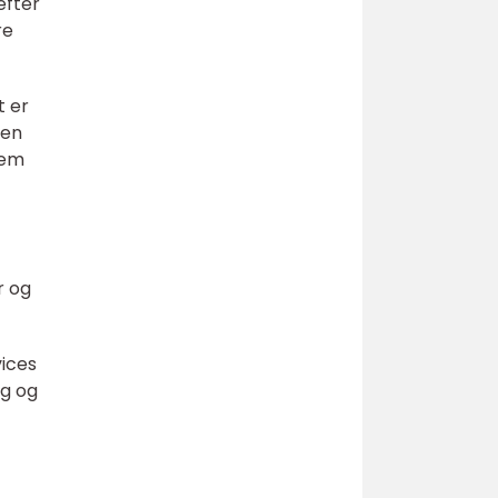
efter
re
t er
gen
jem
r og
vices
ng og