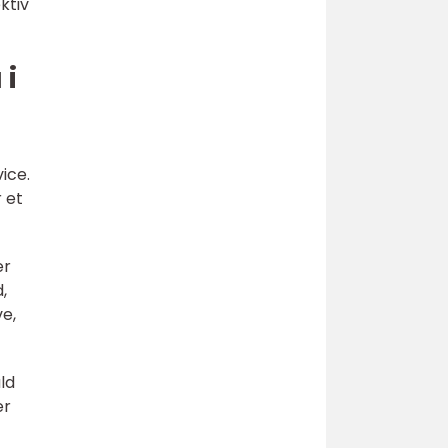
ktiv
 i
ice.
 et
er
,
e,
uld
er