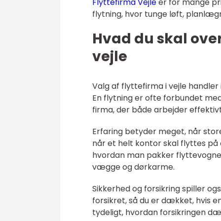
Flyttefirma Vejle
er for mange pri
flytning, hvor tunge løft, planlæg
Hvad du skal over
vejle
Valg af flyttefirma i vejle handle
En flytning er ofte forbundet me
firma, der både arbejder effekti
Erfaring betyder meget, når sto
når et helt kontor skal flyttes p
hvordan man pakker flyttevognen 
vægge og dørkarme.
Sikkerhed og forsikring spiller og
forsikret, så du er dækket, hvis e
tydeligt, hvordan forsikringen 