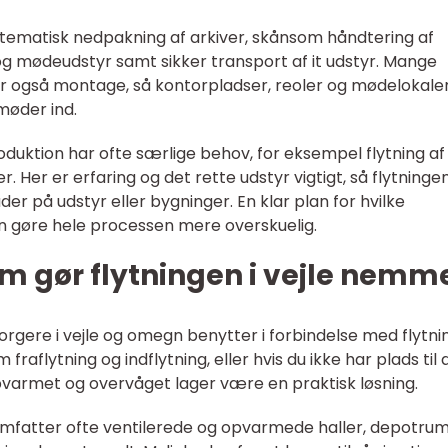
stematisk nedpakning af arkiver, skånsom håndtering af
mødeudstyr samt sikker transport af it udstyr. Mange
rfor også montage, så kontorpladser, reoler og mødelokale
møder ind.
duktion har ofte særlige behov, for eksempel flytning af
. Her er erfaring og det rette udstyr vigtigt, så flytninge
r på udstyr eller bygninger. En klar plan for hvilke
kan gøre hele processen mere overskuelig.
om gør flytningen i vejle nemm
orgere i vejle og omegn benytter i forbindelse med flytni
aflytning og indflytning, eller hvis du ikke har plads til a
opvarmet og overvåget lager være en praktisk løsning.
fatter ofte ventilerede og opvarmede haller, depotrum