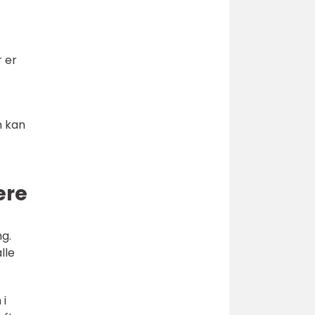
r er
n kan
ere
ng.
lle
 i