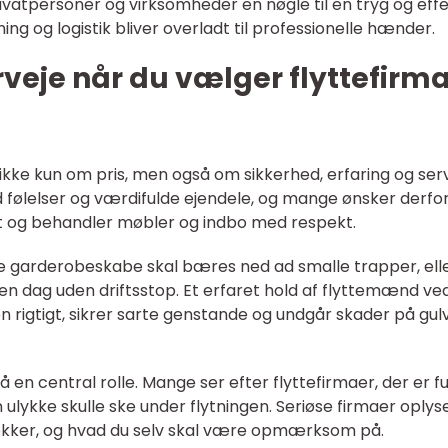
vatpersoner og virksomheder en nøgle til en tryg og effe
ning og logistik bliver overladt til professionelle hænder.
veje når du vælger flyttefirma
r ikke kun om pris, men også om sikkerhed, erfaring og serv
d følelser og værdifulde ejendele, og mange ønsker derfor
vt og behandler møbler og indbo med respekt.
re garderobeskabe skal bæres ned ad smalle trapper, ell
å en dag uden driftsstop. Et erfaret hold af flyttemænd ved
rigtigt, sikrer sarte genstande og undgår skader på gulv
så en central rolle. Mange ser efter flyttefirmaer, der er f
n ulykke skulle ske under flytningen. Seriøse firmaer oplys
dækker, og hvad du selv skal være opmærksom på.