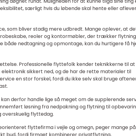
ning døgnet rundt. Muligheden for at kunne tilgå sine ting 
leksibilitet, særligt hvis du løbende skal hente eller afleve
e, som bliver stadig mere udbredt. Mange oplever, at de
robeskabe, reoler og kontormøbler, der trækker flytnin
ere både nedtagning og opmontage, kan du hurtigere få h
telse. Professionelle flyttefolk kender teknikkerne til at
elektronik sikkert ned, og de har de rette materialer til
vice en stor forskel, fordi du ikke selv skal bruge aftene
ast.
le kan derfor handle lige så meget om de supplerende ser
nemført løsning fra nedpakning og flytning til opbevari
overskuelig flyttedag.
ceorienteret flyttefirma i vejle og omegn, peger mange på
 bud, fordi firmaet kombinerer privatflytning,