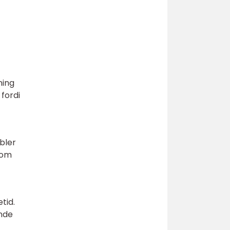
ning
 fordi
bler
som
tid.
ende