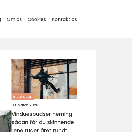
g
Om os
Cookies
Kontakt os
inspiration
03. March 2026
Vinduespudser herning
sådan får du skinnende
rene ruder året rundt