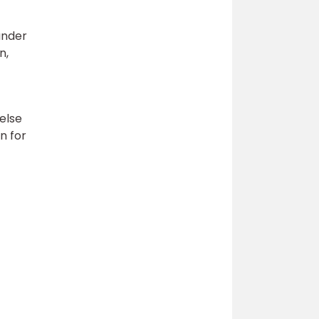
 under
n,
gelse
n for