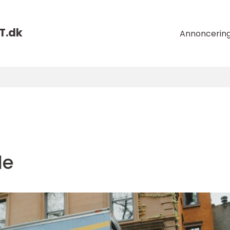
T.
dk
Annoncerin
le