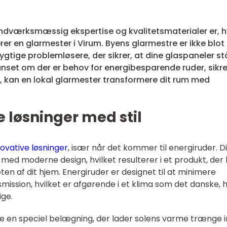
ndværksmæssig ekspertise og kvalitetsmaterialer er, 
rer en glarmester i Virum. Byens glarmestre er ikke blot
ige problemløsere, der sikrer, at dine glaspaneler st
anset om der er behov for energibesparende ruder, sikr
e, kan en lokal glarmester transformere dit rum med
 løsninger med stil
novative løsninger
, især når det kommer til energiruder. D
 med moderne design, hvilket resulterer i et produkt, der
ten af dit hjem. Energiruder er designet til at minimere
ssion, hvilket er afgørende i et klima som det danske, 
ge.
e en speciel belægning, der lader solens varme trænge i