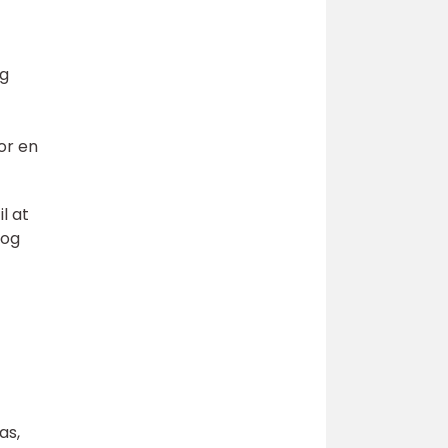
og
or en
l at
 og
as,