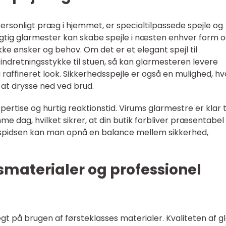
 personligt præg i hjemmet, er specialtilpassede spejle og
ygtig glarmester kan skabe spejle i næsten enhver form 
fikke ønsker og behov. Om det er et elegant spejl til
indretningsstykke til stuen, så kan glarmesteren levere
raffineret look. Sikkerhedsspejle er også en mulighed, hv
i at drysse ned ved brud.
ertise og hurtig reaktionstid. Virums glarmestre er klar ti
dag, hvilket sikrer, at din butik forbliver præsentabel
 i spidsen kan man opnå en balance mellem sikkerhed,
smaterialer og professionel
t på brugen af førsteklasses materialer. Kvaliteten af gl