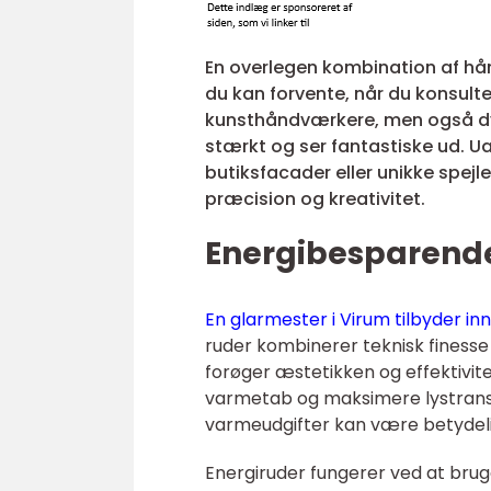
En overlegen kombination af hå
du kan forvente, når du konsulte
kunsthåndværkere, men også dygt
stærkt og ser fantastiske ud. U
butiksfacader eller unikke spejl
præcision og kreativitet.
Energibesparende
En glarmester i Virum tilbyder in
ruder kombinerer teknisk finesse
forøger æstetikken og effektivite
varmetab og maksimere lystransmi
varmeudgifter kan være betydeli
Energiruder fungerer ved at brug