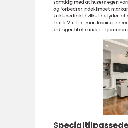
samtidig med at husets egen va
og forbedrer indeklimaet markant
kuldenedfald, hvilket betyder, a
træk. Vælger man løsninger med 
bidrager til et sundere hjemmemil
Specialtilpassede