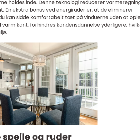
rme holdes inde. Denne teknologi reducerer varmeregnin
. En ekstra bonus ved energiruder er, at de eliminerer
t du kan sidde komfortabelt tæt på vinduerne uden at opl
varm kant, forhindres kondensdannelse yderligere, hvilk
jø.
 spejle og ruder