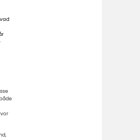
hvad
år
e
isse
 både
hvor
nd,