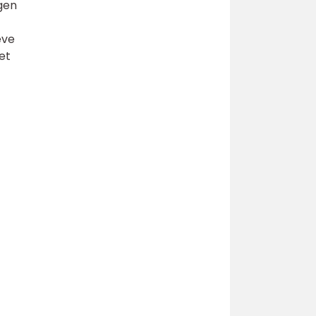
gen
eve
et