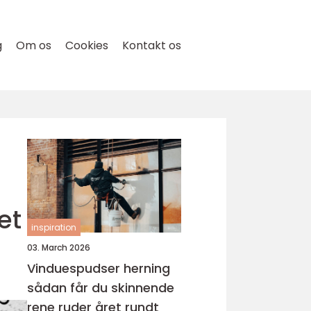
g
Om os
Cookies
Kontakt os
et
inspiration
03. March 2026
Vinduespudser herning
sådan får du skinnende
rene ruder året rundt