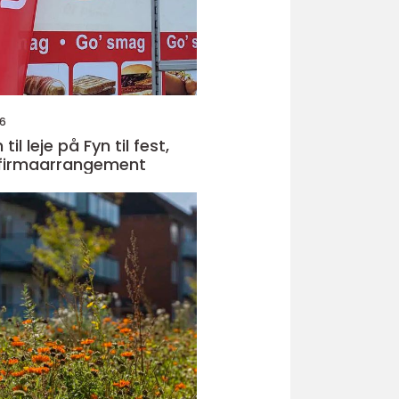
26
il leje på Fyn til fest,
 firmaarrangement