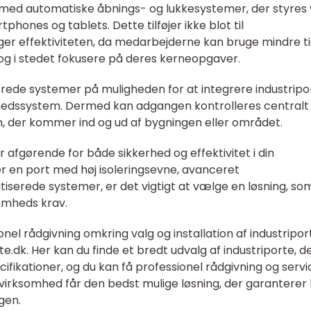
 med automatiske åbnings- og lukkesystemer, der styres 
phones og tablets. Dette tilføjer ikke blot til
r effektiviteten, da medarbejderne kan bruge mindre t
og i stedet fokusere på deres kerneopgaver.
ede systemer på muligheden for at integrere industripor
hedssystem. Dermed kan adgangen kontrolleres centralt
, der kommer ind og ud af bygningen eller området.
r afgørende for både sikkerhed og effektivitet i din
 en port med høj isoleringsevne, avanceret
tiserede systemer, er det vigtigt at vælge en løsning, so
omheds krav.
onel rådgivning omkring valg og installation af industripor
e.dk. Her kan du finde et bredt udvalg af industriporte, d
fikationer, og du kan få professionel rådgivning og servi
din virksomhed får den bedst mulige løsning, der garantere
gen.