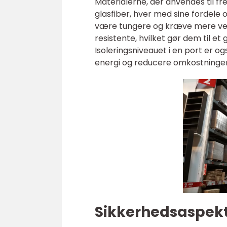
Materialerne, der anvendes til frem
glasfiber, hver med sine fordele 
være tungere og kræve mere vedl
resistente, hvilket gør dem til et 
Isoleringsniveauet i en port er 
energi og reducere omkostningern
Sikkerhedsaspekt