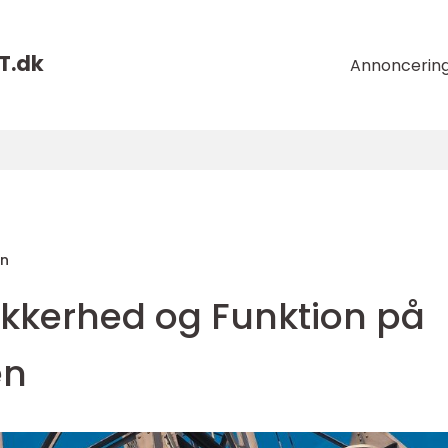
T.
dk
Annoncerin
en
Sikkerhed og Funktion på
en