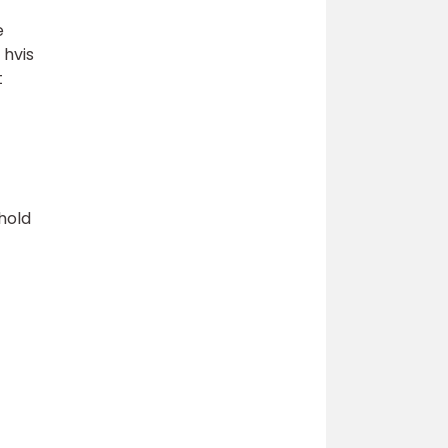
e
 hvis
t
rhold