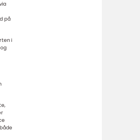
via
id på
ten i
 og
m
te,
er
ce
r både