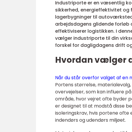
Industriporte er en væsentlig 
sikkerhed, energieffektivitet og f
lagerbygninger til autoværksted
arbejdsdagens glidende forløb o
effektiviserer logistikken. I den
vælger industriporte til din vi
forskel for dagligdagens drift o
Hvordan vælger du
Når du står overfor valget af en n
Portens størrelse, materialevalg
overvejelser, som kan influere på 
område, hvor vejret ofte byder på
er designet til at modstå disse 
isoleringskrav, hvis portene ofte
indendørs og udendørs miljøet.