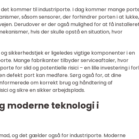
r det kommer til industriporte. I dag kommer mange port
smer, såsom sensorer, der forhindrer porten i at lukke,
 vejen. Derudover er der også mulighed for at få installere
kanismer, hvis der skulle opstå en situation, hvor
g sikkerhedstjek er ligeledes vigtige komponenter i en
riporte. Mange fabrikanter tilbyder serviceaftaler, hvor
e for slid og potentielle risici – en lille investering i fo
en defekt port kan medføre. Sørg også for, at dine
nformerede om korrekt brug og håndtering af
sici og sikre en sikker arbejdsplads.
g moderne teknologi i
mad, og det gælder også for industriporte. Moderne