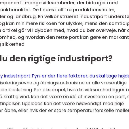
komponent i mange virksomheder, der bidrager med
unktionalitet. De findes i alt fra produktionshaller,
er og landbrug. En velkonstrueret industriport understø
g kan minimere risikoen for ulykker, mens den samtidi
ne artikel går vi i dybden med, hvad du bør overveje, når 
rksomhed, og hvordan den rette port kan gøre en markant
g sikkerhed.
 den rigtige industriport?
y industriport Fyn, er der flere faktorer, du skal tage højd
, isoleringsevne og åbningsmekanisme er alle væsentlige
din beslutning. For eksempel, hvis din virksomhed ligger i 
 kraftig vind, kan det være en idé at investere i en port, 
betingelser. Ligeledes kan det være nødvendigt med høje
 er åbne, eller hvis der er store temperaturforskelle mell