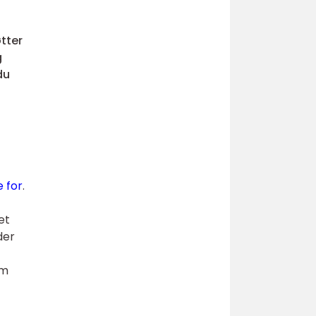
tter
g
du
e for
.
et
der
em