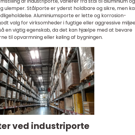
stilling af industriporte, varierer fra stål til aluminium og
og ulemper. Stålporte er yderst holdbare og sikre, men k
igeholdelse. Aluminiumsporte er lette og korrosion-
godt valg for virksomheder i fugtige eller aggressive miljøe
også en vigtig egenskab, da det kan hjælpe med at bevare
e til opvarmning eller køling af bygningen.
er ved industriporte