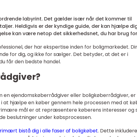
rdrende labyrint. Det gælder især når det kommer til
taljer. Heldigvis er der kyndige guide, der kan hjælpe di
gelse kan være netop det sikkerhedsnet, du har brug for
ofessionel, der har ekspertise inden for boligmarkedet. Di
e for dig, og ikke for sælger. Det betyder, at det er i
 du får den bedste handel.
rådgiver?
m en ejendomskøberrådgiver eller boligkøberrådgiver, er
sig i at hjælpe en køber gennem hele processen med at kø
imære mål er at repræsentere køberens interesser og s
ede beslutninger under købsprocessen.
imært bistå dig i alle faser af boligkøbet
. Dette inkluder