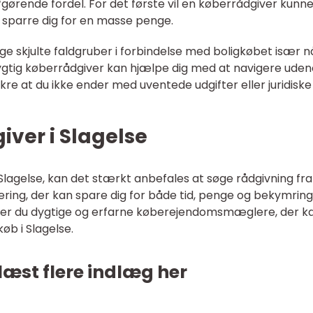
rende fordel. For det første vil en køberrådgiver kunn
g sparre dig for en masse penge.
 skjulte faldgruber i forbindelse med boligkøbet især n
 dygtig køberrådgiver kan hjælpe dig med at navigere ude
ikre at du ikke ender med uventede udgifter eller juridiske
iver i Slagelse
i Slagelse, kan det stærkt anbefales at søge rådgivning fra
stering, der kan spare dig for både tid, penge og bekymring
der du dygtige og erfarne køberejendomsmæglere, der k
øb i Slagelse.
læst flere indlæg her