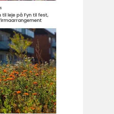
26
il leje på Fyn til fest,
 firmaarrangement