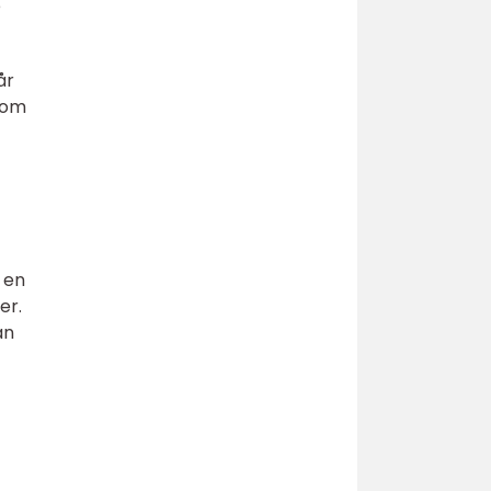
e
år
nom
 en
er.
an