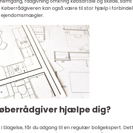
ennemgang, rådgivning omkring købsaftale og skøde, samt
. Køberrådgiveren kan også være til stor hjælp i forbinde
rs ejendomsmægler.
øberrådgiver hjælpe dig?
 Slagelse, får du adgang til en regulær boligekspert. Det