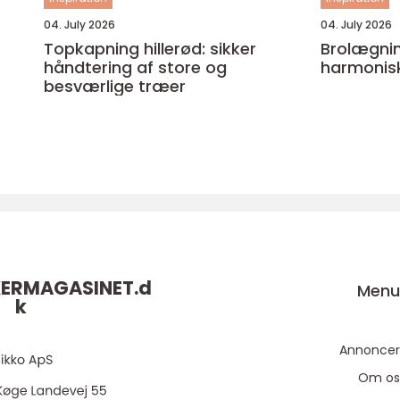
04. July 2026
04. July 2026
Topkapning hillerød: sikker
Brolægning ode
håndtering af store og
harmonis
besværlige træer
ERMAGASINET.
d
Men
k
Annoncer
Om os