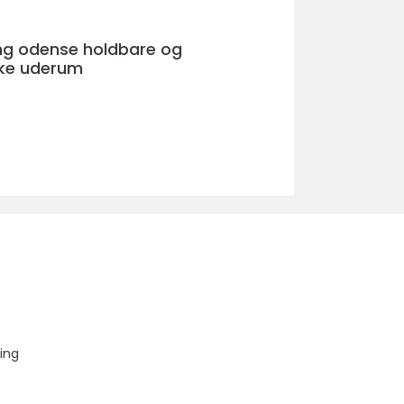
nse holdbare og
ke uderum
u
ing