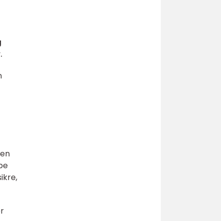
g
.
n
 en
be
ikre,
er