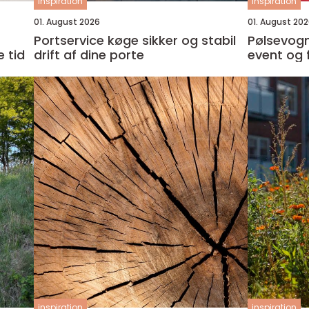
inspiration
inspiration
01. August 2026
01. August 20
Portservice køge sikker og stabil
Pølsevogn t
 tid
drift af dine porte
event og
inspiration
inspiration