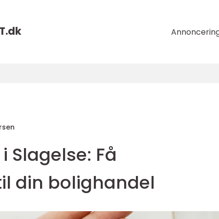
T.
dk
Annoncerin
rsen
i Slagelse: Få
il din bolighandel