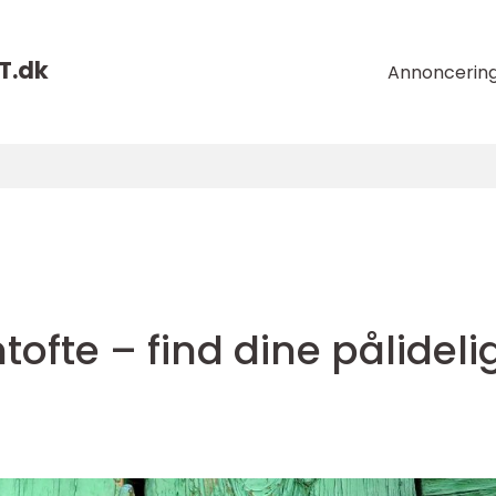
T.
dk
Annoncerin
n
fte – find dine pålideli