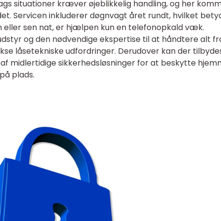
slags situationer kræver øjeblikkelig handling, og her kom
det. Servicen inkluderer døgnvagt året rundt, hvilket bety
n eller sen nat, er hjælpen kun en telefonopkald væk.
styr og den nødvendige ekspertise til at håndtere alt fr
ekse låsetekniske udfordringer. Derudover kan der tilbyde
 af midlertidige sikkerhedsløsninger for at beskytte hje
på plads.