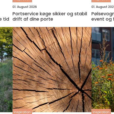
01. August 2026
01. August 20
Portservice køge sikker og stabil
Pølsevogn t
 tid
drift af dine porte
event og
inspiration
inspiration