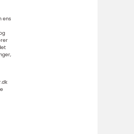
m ens
 og
erer
det
nger,
.dk
de