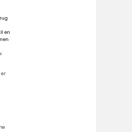
brug
il en
 men
v.
 er
rne