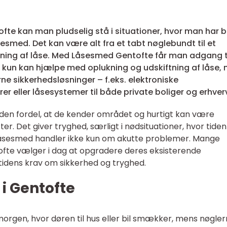
fte kan man pludselig stå i situationer, hvor man har 
esmed. Det kan være alt fra et tabt nøglebundt til et
tning af låse. Med Låsesmed Gentofte får man adgang t
e kun kan hjælpe med oplukning og udskiftning af låse,
 sikkerhedsløsninger – f.eks. elektroniske
 eller låsesystemer til både private boliger og erhver
 den fordel, at de kender området og hurtigt kan være
r. Det giver tryghed, særligt i nødsituationer, hvor tiden
låsesmed handler ikke kun om akutte problemer. Mange
fte vælger i dag at opgradere deres eksisterende
utidens krav om sikkerhed og tryghed.
i Gentofte
morgen, hvor døren til hus eller bil smækker, mens nøgle