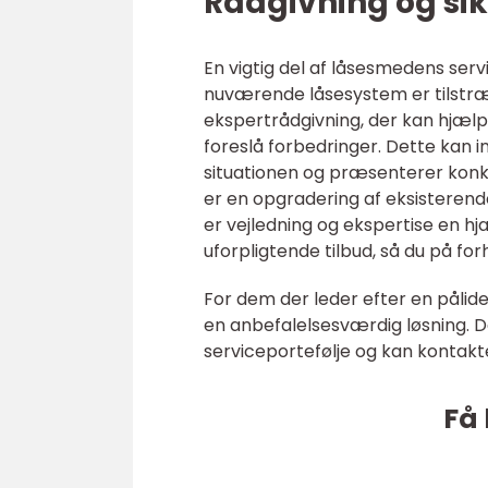
Rådgivning og si
En vigtig del af låsesmedens ser
nuværende låsesystem er tilstræk
ekspertrådgivning, der kan hjæ
foreslå forbedringer. Dette kan i
situationen og præsenterer konkr
er en opgradering af eksisterend
er vejledning og ekspertise en 
uforpligtende tilbud, så du på f
For dem der leder efter en pålide
en anbefalelsesværdig løsning. 
serviceportefølje og kan kontakt
Få 