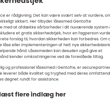
kkerhedstjek
vice er rådgivning. Det kan være svært selv at vurdere, o
keligt sikkert. Her tilbyder låsesmed Gentofte
lpe med at afdække sårbarheder i dit nuværende system
nkludere et gratis sikkerhedstjek, hvor en fagperson vurd
ete forslag til, hvordan sikkerheden kan forbedres. Om 
e låse eller implementeringen af helt nye sikkerhedsløsni
hjælpende hånd. Låsesmeden kan desuden også give et
orhånd kender omkostningerne ved de foreslåede tiltag.
lig og professionel låsesmed i Gentofte, er
securepartner
De leverer både kvalitet og tryghed med deres omfatten
es døgnet rundt for assistance.
læst flere indlæg her