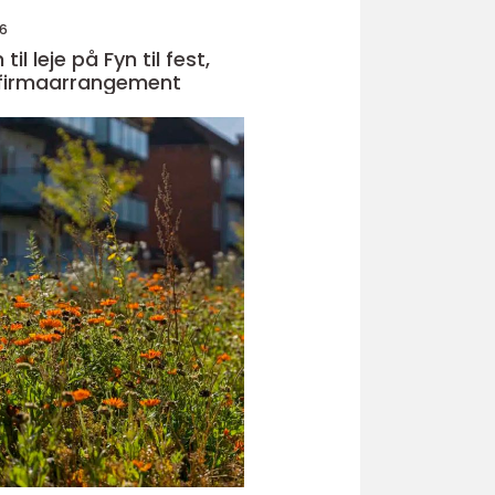
26
il leje på Fyn til fest,
 firmaarrangement