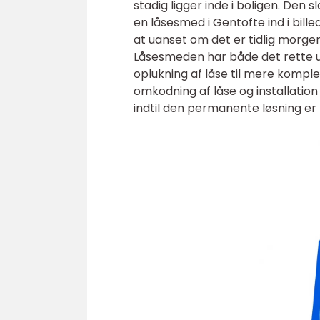
stadig ligger inde i boligen. Den 
en låsesmed i Gentofte ind i bille
at uanset om det er tidlig morge
Låsesmeden har både det rette ud
oplukning af låse til mere kompl
omkodning af låse og installation
indtil den permanente løsning er 