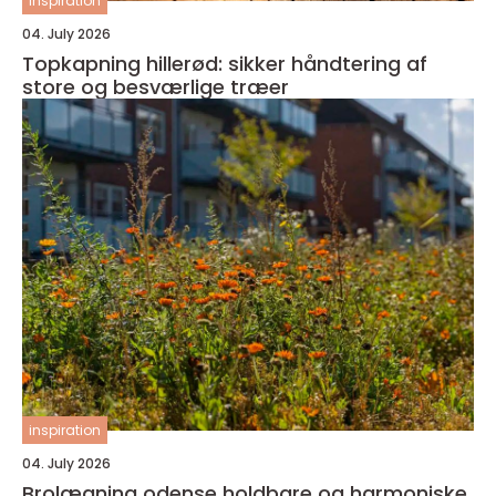
inspiration
04. July 2026
Topkapning hillerød: sikker håndtering af
store og besværlige træer
inspiration
04. July 2026
Brolægning odense holdbare og harmoniske