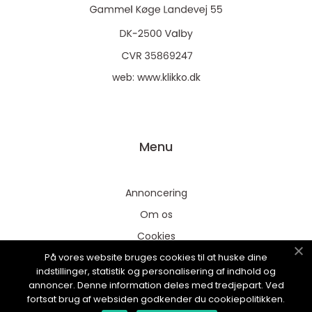
web:
www.klikko.dk
Menu
Annoncering
Om os
Cookies
På vores website bruges cookies til at huske dine
Kontakt os
indstillinger, statistik og personalisering af indhold og
Sitemap
annoncer. Denne information deles med tredjepart. Ved
fortsat brug af websiden godkender du cookiepolitikken.