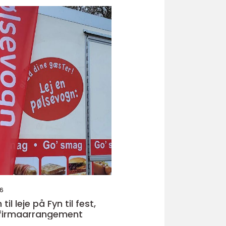
26
il leje på Fyn til fest,
 firmaarrangement