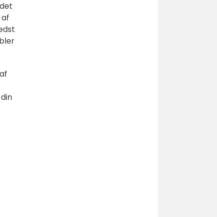
 det
 af
edst
bler
af
 din