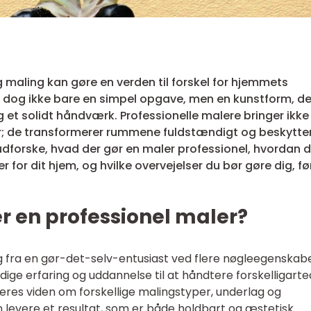
ag maling kan gøre en verden til forskel for hjemmets
dog ikke bare en simpel opgave, men en kunstform, de
 et solidt håndværk. Professionelle malere bringer ikke
ler; de transformerer rummene fuldstændigt og beskytter
vi udforske, hvad der gør en maler professionel, hvordan 
 for dit hjem, og hvilke overvejelser du bør gøre dig, fø
 en professionel maler?
ig fra en gør-det-selv-entusiast ved flere nøgleegenskabe
ige erfaring og uddannelse til at håndtere forskelligart
res viden om forskellige malingstyper, underlag og
 levere et resultat, som er både holdbart og æstetisk