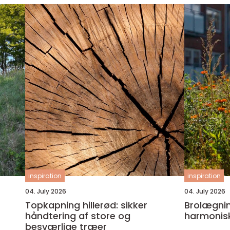
inspiration
inspiration
04. July 2026
04. July 2026
Topkapning hillerød: sikker
Brolægning ode
håndtering af store og
harmonis
besværlige træer