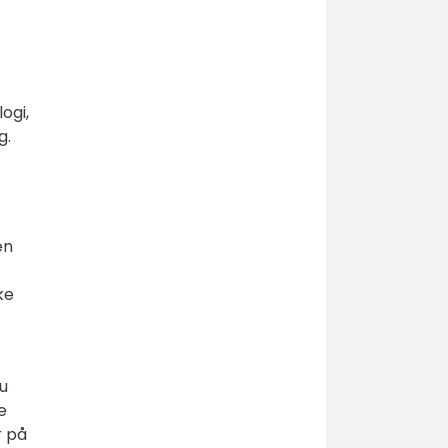
ogi,
g.
en
ke
u
e
r på