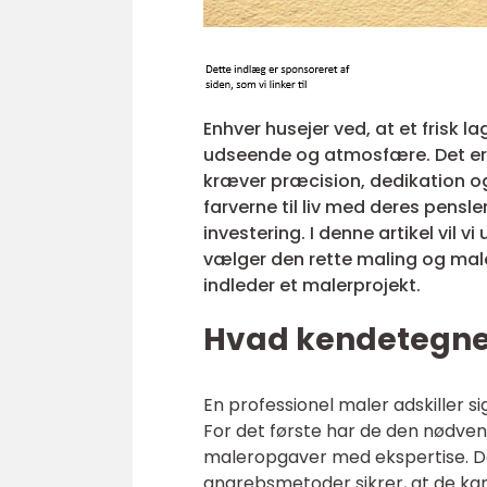
Enhver husejer ved, at et frisk l
udseende og atmosfære. Det er 
kræver præcision, dedikation og
farverne til liv med deres pens
investering. I denne artikel vil 
vælger den rette maling og maler
indleder et malerprojekt.
Hvad kendetegner
En professionel maler adskiller s
For det første har de den nødvend
maleropgaver med ekspertise. De
angrebsmetoder sikrer, at de kan