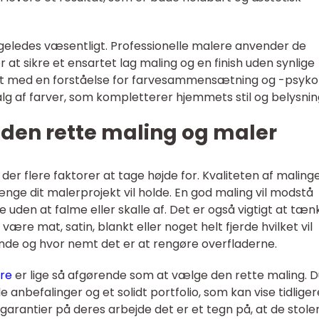
geledes væsentligt. Professionelle malere anvender de
 at sikre et ensartet lag maling og en finish uden synlige
det med en forståelse for farvesammensætning og -psykol
alg af farver, som kompletterer hjemmets stil og belysnin
den rette maling og maler
 der flere faktorer at tage højde for. Kvaliteten af maling
 længe dit malerprojekt vil holde. En god maling vil modstå
ge uden at falme eller skalle af. Det er også vigtigt at tæn
være mat, satin, blankt eller noget helt fjerde hvilket vil
de og hvor nemt det er at rengøre overfladerne.
jre
er lige så afgørende som at vælge den rette maling. D
 anbefalinger og et solidt portfolio, som kan vise tidliger
garantier på deres arbejde det er et tegn på, at de stole