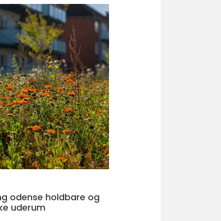
nse holdbare og
ke uderum