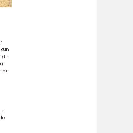
r
 kun
 din
du
r du
r.
ede