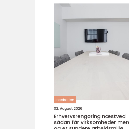
inspiration
02. August 2026
Erhvervsrengøring næstved
sådan får virksomheder mere
og et sundere arbejdsmiljø