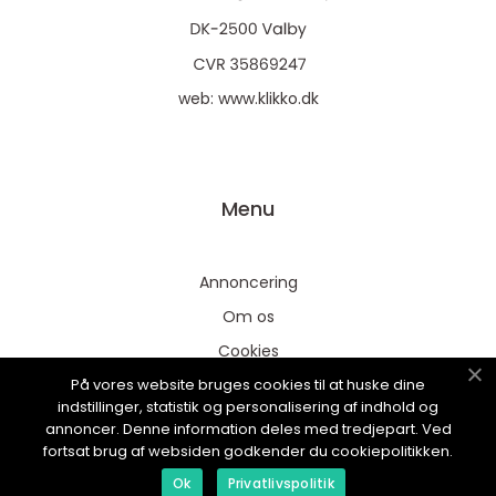
web:
www.klikko.dk
Menu
Annoncering
Om os
Cookies
På vores website bruges cookies til at huske dine
Kontakt os
indstillinger, statistik og personalisering af indhold og
Sitemap
annoncer. Denne information deles med tredjepart. Ved
fortsat brug af websiden godkender du cookiepolitikken.
Ok
Privatlivspolitik