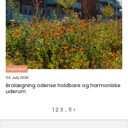
inspiration
04. July 2026
Brolægning odense holdbare og harmoniske
uderum
1
2
3
…
11
>